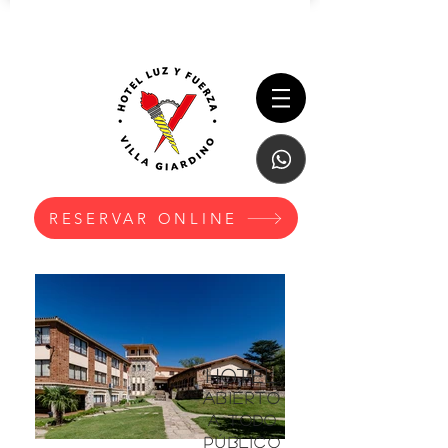
RESERVAR ONLINE
HOTEL
ABIERTO
A TODO
​público