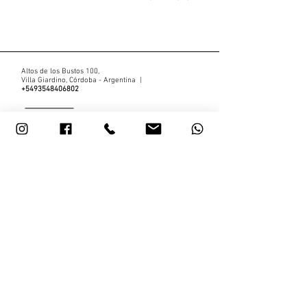
Altos de los Bustos 100,
Villa Giardino, Córdoba - Argentina |
+5493548406802
Escribinos por whatsapp!
Somos Hotel Luz y Fuerza de Villa Giardino,
gran hotel sierras de Córdoba.
¿Te gustaría conocer antes que nadie las
promociones y descuentos que tenemos
cada mes? ¡Registrate!